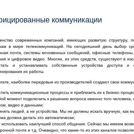
фицированные коммуникации
инство современных компаний, имеющих развитую структуру, п
ам в мире телекоммуникаций. На сегодняшний день выбор сре
нная почта, системы мгновенных сообщений, офисные телефоны,
ия и цифровое видео. Многие, из этих средств, существуют в изо
етать и устанавливать собственные устройства доступа и
инирования их работы.
ьтате, наиболее передовые из производителей создают свои комм
стить коммуникационные процессы и приблизить их к бизнес-
проце
бой момент подключить к решению вопроса именно того человека, 
сом, видео и данными;
инять людей, а не устройства. Мы не должны искать вручную, как 
ема должна делать это автоматически;
у использовать наилучший способ общения. Сейчас мы имеем возм
ронной почте и т.д. Очевидно, что какие-
то из этих каналов позво