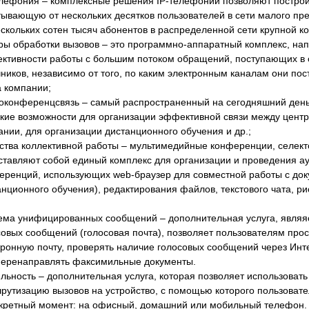
лефония – комплексные решения IP-
телефонии позволяют постро
тывающую от нескольких десятков пользователей в сети малого п
ескольких сотен тысяч абонентов в распределенной сети крупной к
ры обработки вызовов – это программно-
аппаратный комплекс, на
ктивности работы с большим потоком обращений, поступающих в о
чников, независимо от того, по каким электронным каналам они пос
а компании;
оконференцсвязь – самый распространенный на сегодняшний день
кие возможности для организации эффективной связи между цен
ании, для организации дистанционного обучения и др.;
ства коллективной работы – мультимедийные конференции, селек
ставляют собой единый комплекс для организации и проведения ау
еренций, использующих web-
браузер для совместной работы с док
нционного обучения), редактирования файлов, текстового чата, рис
ема унифицированных сообщений – дополнительная услуга, являя
совых сообщений (голосовая почта), позволяет пользователям пр
тронную почту, проверять наличие голосовых сообщений через Инте
перенаправлять факсимильные документы.
льность – дополнительная услуга, которая позволяет использоват
рутизацию вызовов на устройство, с помощью которого пользоват
нкретный момент: на офисный, домашний или мобильный телефон.