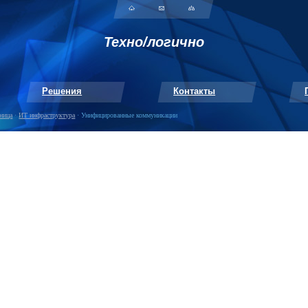
Техно/логично
Решения
Контакты
аница
·
ИТ инфраструктура
· Унифицированные коммуникации