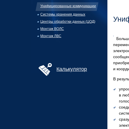
Унифицированные коммуникации
Системы хранения данных
Уни
Центры обработки данных (ЦОД)
Монтаж ВОЛС
Монтаж ЛВС
Больш
перемен
электро
сообщен
приобр
Калькулятор
и коорд
В резул
упро
в лю
голо
соед
сист
сраз
элект