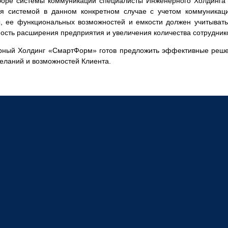
оре системы коммуникаций специалисты Инженерного Холдинга 
я системой в данном конкретном случае с учетом коммуникац
, ее функциональных возможностей и емкости должен учитыват
ость расширения предприятия и увеличения количества сотрудник
ный Холдинг «СмартФорм» готов предложить эффективные решен
желаний и возможностей Клиента.