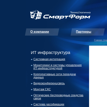
О компании
Партнеры
Главная стр
ИТ инфраструктура
Системная интеграция
Мониторинг и системы управления
ИТ-
инфраструктурой
Корпоративные сети передачи
данных
Видеоконференцсвязь
Монтаж СКС
Оптические беспроводные средства
связи
Система часофикации