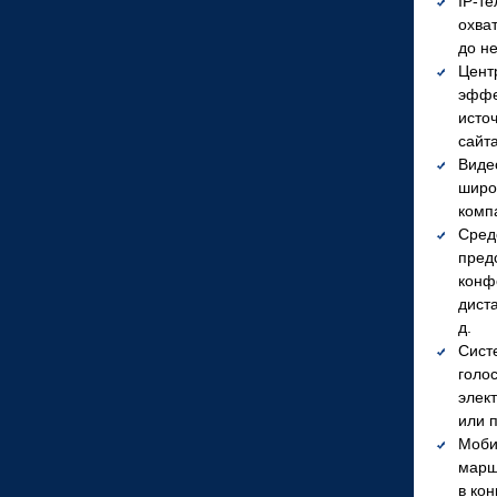
IP-
те
охва
до н
Цент
эффе
исто
сайт
Виде
широ
комп
Сред
пред
конф
диста
д.
Сист
голо
элек
или 
Моби
марш
в ко