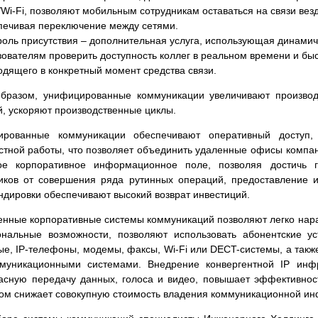
Wi-
Fi, позволяют мобильным сотрудникам оставаться на связи везд
печивая переключение между сетями.
роль присутствия – дополнительная услуга, использующая динами
зователям проверить доступность коллег в реальном времени и бы
одящего в конкретный момент средства связи.
бразом, унифицированные коммуникации увеличивают производ
, ускоряют производственные циклы.
ированные коммуникации обеспечивают оперативный доступ, 
стной работы, что позволяет объединить удаленные офисы компан
ое корпоративное информационное поле, позволяя достичь г
иков от совершения ряда рутинных операций, предоставление 
ндировки обеспечивают высокий возврат инвестиций.
нные корпоративные системы коммуникаций позволяют легко нар
нальные возможности, позволяют использовать абонентские ус
е, IP-
телефоны, модемы, факсы, Wi-
Fi или DECT-
системы, а такж
ммуникационными системами. Внедрение конвергентной IP инф
асную передачу данных, голоса и видео, повышает эффективнос
том снижает совокупную стоимость владения коммуникационной ин