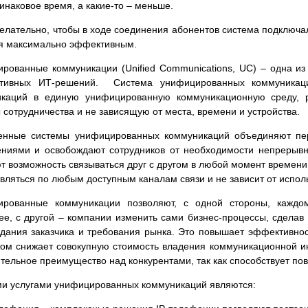
инаковое время, а какие-
то – меньше.
елательно, чтобы в ходе соединения абонентов система подключал
я максимально эффективным.
рованные коммуникации (Unified Communications, UC) – одна и
ативных ИТ-
решений. Система унифицированных коммуникаци
икаций в единую унифицированную коммуникационную среду,
 сотрудничества и не зависящую от места, времени и устройства.
енные системы унифицированных коммуникаций объединяют пер
ниями и освобождают сотрудников от необходимости непрерывн
т возможность связываться друг с другом в любой момент времени 
вляться по любым доступным каналам связи и не зависит от испол
ированные коммуникации позволяют, с одной стороны, каждо
ее, с другой – компании изменить сами бизнес-
процессы, сделав
дания заказчика и требования рынка. Это повышает эффективнос
том снижает совокупную стоимость владения коммуникационной и
тельное преимущество над конкурентами, так как способствует по
и услугами унифицированных коммуникаций являются: