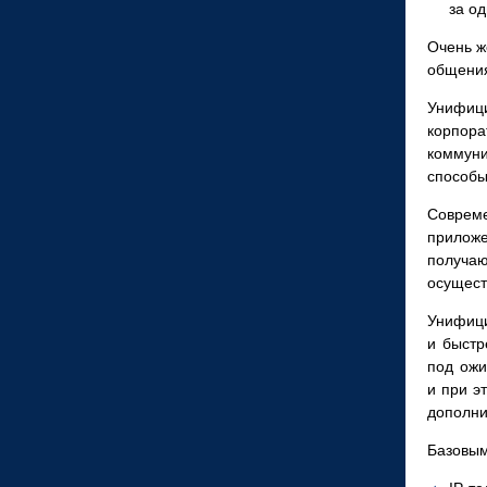
за од
Очень ж
общени
Унифици
корпор
коммун
способы
Соврем
приложе
получаю
осущест
Унифиц
и быстр
под ожи
и при э
дополни
Базовым