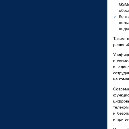
GSM/
обес
Конт
поль
подх
Таким о
решений
Унифиц
и совме
в един
сотрудн
на кома
Совреме
функцио
цифровы
телеко
и безоп
и при э