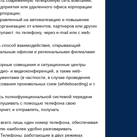
ить современную телефонную сеть компании,
редприятия или удаленного офиса корпорации
орпорации;
правленный на автоматизацию и повышение
рганизацию от клиентов, партнеров или других
тупают: по телефону, через е-
mail или с web-
 способ взаимодействия, открывающий
тральным офисом и региональными филиалами
торные совещания и ситуационные центры
дио- и видеоконференций, а также web-
ументами (в частности, в случае проведения
ования произвольных схем (whiteboarding) и т.
сь полнофункциональной системой передачи
ослушивать с помощью телефона свою
рнет, и отправлять, получать
ь всего лишь один номер телефона, обеспечивая
елю наиболее удобно разговаривать
 Телефоны, работающие в двух режимах