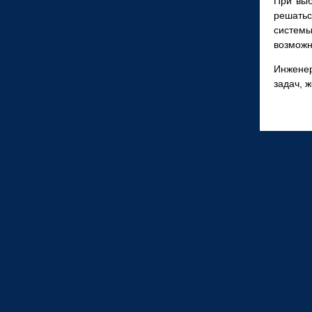
При выб
решатьс
системы
возможн
Инженер
задач, 